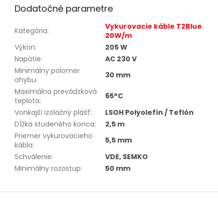
Dodatočné parametre
Vykurovacie káble T2Blue
Kategória
:
20W/m
Výkon
:
205 W
Napätie
:
AC 230 V
Minimálny polomer
30 mm
ohybu
:
Maximálna prevádzková
65°C
teplota
:
Vonkajší izolačný plášť
:
LSOH Polyolefín / Teflón
Dĺžka studeného konca
:
2,5 m
Priemer vykurovacieho
5,5 mm
kábla
:
Schválenie
:
VDE, SEMKO
Minimálny rozostup
:
50 mm
Z
á