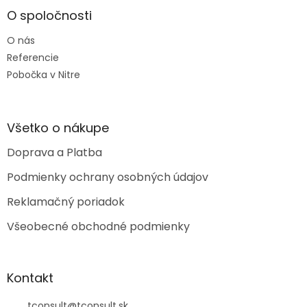
p
ä
O spoločnosti
t
O nás
i
e
Referencie
Pobočka v Nitre
Všetko o nákupe
Doprava a Platba
Podmienky ochrany osobných údajov
Reklamačný poriadok
Všeobecné obchodné podmienky
Kontakt
tconsult
@
tconsult.sk