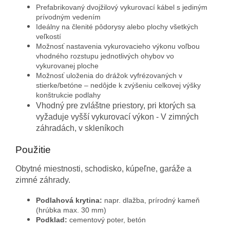
Prefabrikovaný dvojžilový vykurovací kábel s jediným
prívodným vedením
Ideálny na členité pôdorysy alebo plochy všetkých
veľkostí
Možnosť nastavenia vykurovacieho výkonu voľbou
vhodného rozstupu jednotlivých ohybov vo
vykurovanej ploche
Možnosť uloženia do drážok vyfrézovaných v
stierke/betóne – nedôjde k zvýšeniu celkovej výšky
konštrukcie podlahy
Vhodný pre zvláštne priestory, pri ktorých sa
vyžaduje vyšší vykurovací výkon -
V zimných
záhradách, v skleníkoch
Použitie
Obytné miestnosti, schodisko, kúpeľne, garáže a
zimné záhrady.
Podlahová krytina:
napr. dlažba, prírodný kameň
(hrúbka max. 30 mm)
Podklad:
cementový poter, betón