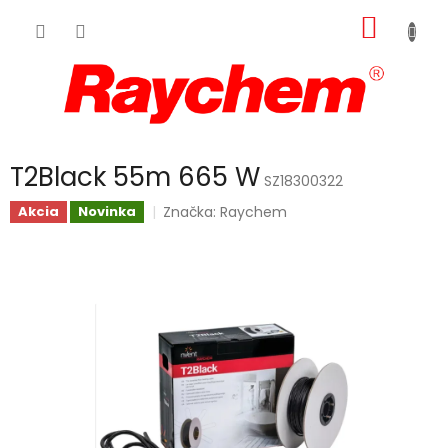
Prejsť
NÁKU
na
obsah
KOŠÍK
T2Black 55m 665 W
SZ18300322
Značka:
Raychem
Akcia
Novinka