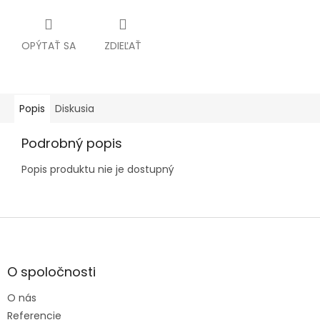
OPÝTAŤ SA
ZDIEĽAŤ
Popis
Diskusia
Podrobný popis
Popis produktu nie je dostupný
Z
á
p
ä
O spoločnosti
t
O nás
i
e
Referencie