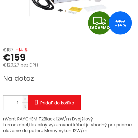
Z
€187
–14 %
ZADARMO
A
D
€187
–14 %
€159
A
€129,27 bez DPH
R
Jednotková
Na dotaz
cena:
M
O
Pridať do košíka
nVent RAYCHEM T2Black 12W/m Dvojžilový
termokábel,flexibilný vykurovací kábel je vhodný pre priame
uloženie do poteru.Merný výkon 12W/m.