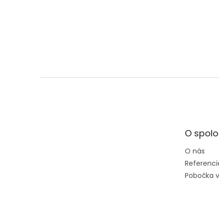
Z
á
p
ä
t
O spolo
i
e
O nás
Referenci
Pobočka v