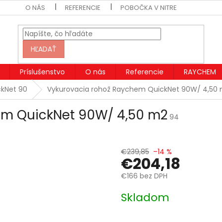
O NÁS
REFERENCIE
POBOČKA V NITRE
HĽADAŤ
Príslušenstvo
O nás
Referencie
RAYCHEM
kNet 90
Vykurovacia rohož Raychem QuickNet 90W/ 4,50
em QuickNet 90W/ 4,50 m2
94
€239,85
–14 %
€204,18
€166 bez DPH
Jednotková
Skladom
cena: