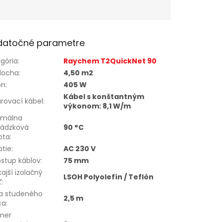
datočné parametre
gória
:
Raychem T2QuickNet 90
locha
:
4,50 m2
on
:
405 W
Kábel s konštantným
rovací kábel
:
výkonom: 8,1 W/m
imálna
vádzková
90 °C
ota
:
tie
:
AC 230 V
stup káblov
:
75 mm
ajší izolačný
LSOH Polyolefín / Teflón
ť
:
ka studeného
2,5 m
ca
:
mer