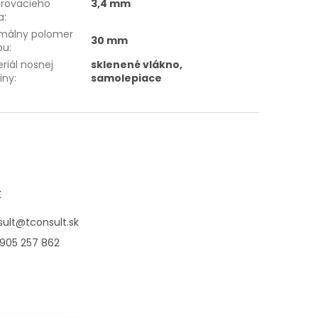
urovacieho
3,4 mm
a
:
imálny polomer
30 mm
bu
:
riál nosnej
sklenené vlákno,
iny
:
samolepiace
t
ult
@
tconsult.sk
 905 257 862