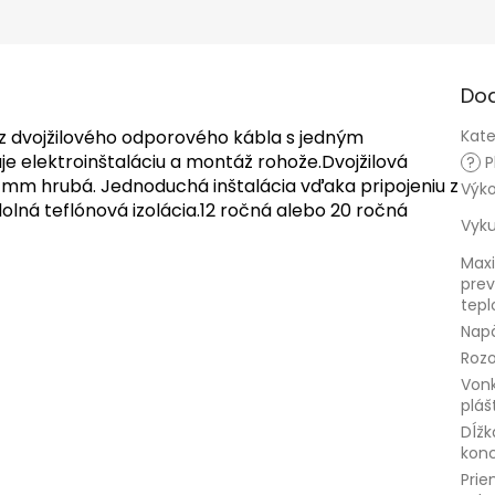
R
M
Do
z dvojžilového odporového kábla s jedným
Kate
e elektroinštaláciu a montáž rohože.
Dvojžilová
O
?
P
4 mm hrubá.
Jednoduchá inštalácia vďaka pripojeniu z
Výk
lná teflónová izolácia.
12 ročná alebo 20 ročná
Vyku
Max
pre
tepl
Napä
Rozo
Vonk
pláš
Dĺž
kon
Prie