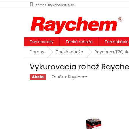
Prejsť
tconsult@tconsult.sk
na
obsah
Termostaty
Tenké rohože
Termokáble
Domov
Tenké rohože
Raychem T2Quic
Vykurovacia rohož Raych
Značka:
Raychem
Akcia