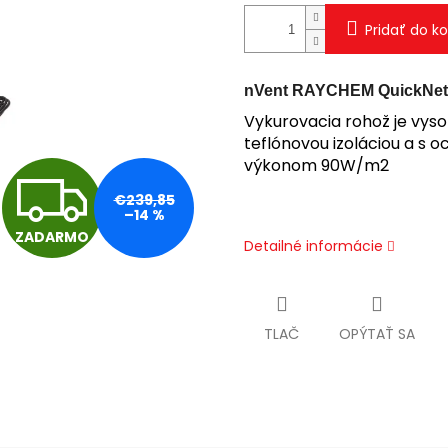
Pridať do ko
nVent RAYCHEM ​QuickNet
Vykurovacia rohož je vyso
teflónovou izoláciou a s
výkonom 90W/m2
Z
€239,85
–14 %
ZADARMO
A
Detailné informácie
D
TLAČ
OPÝTAŤ SA
A