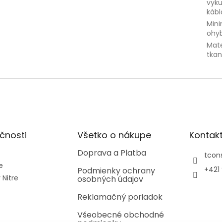
vyk
kábl
Min
ohy
Mate
tkan
čnosti
Všetko o nákupe
Kontak
Doprava a Platba
tcons
e
+421
Podmienky ochrany
 Nitre
osobných údajov
Reklamačný poriadok
Všeobecné obchodné